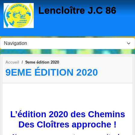
Panneau de gestion des cookies
Lencloître J.C 86
Accueil
9eme édition 2020
9EME ÉDITION 2020
L’édition 2020 des Chemins
Des Cloîtres approche !