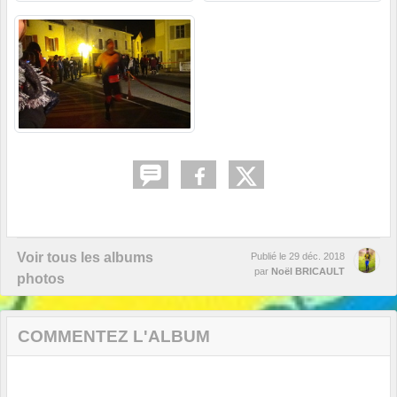
Voir tous les albums
Publié le
29 déc. 2018
par
Noël BRICAULT
photos
COMMENTEZ L'ALBUM