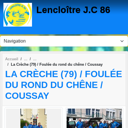
Panneau de gestion des cookies
Lencloître J.C 86
Accueil
La Crèche (79) / Foulée du rond du chêne / Coussay
LA CRÈCHE (79) / FOULÉE
DU ROND DU CHÊNE /
COUSSAY