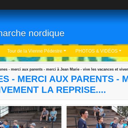
- marche nordique
Tour de la Vienne Pédestre
PHOTOS & VIDÉOS
nes - merci aux parents - merci à Jean Marie - vive les vacances et viveme
S - MERCI AUX PARENTS - M
VEMENT LA REPRISE....