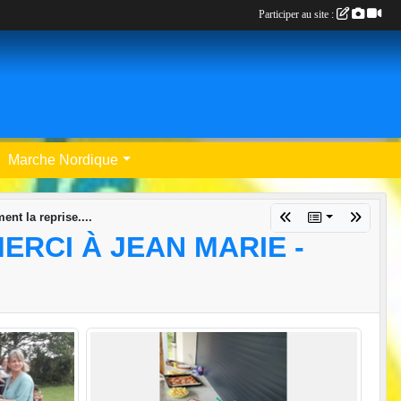
Participer au site :
Marche Nordique
nt la reprise....
ERCI À JEAN MARIE -