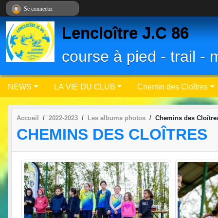
Panneau de gestion des cookies
Se connecter
Lencloître J.C 86
course à pied - trail 
NEWS
LA VIE DU CLUB
Chemin des Cloîtres
Accueil
2022-2023
Les albums photos
Chemins des Cloître
CHEMINS DES CLOÎTRES